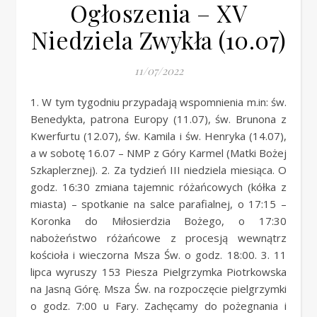
Ogłoszenia – XV
Niedziela Zwykła (10.07)
11/07/2022
1. W tym tygodniu przypadają wspomnienia m.in: św.
Benedykta, patrona Europy (11.07), św. Brunona z
Kwerfurtu (12.07), św. Kamila i św. Henryka (14.07),
a w sobotę 16.07 – NMP z Góry Karmel (Matki Bożej
Szkaplerznej). 2. Za tydzień III niedziela miesiąca. O
godz. 16:30 zmiana tajemnic różańcowych (kółka z
miasta) – spotkanie na salce parafialnej, o 17:15 –
Koronka do Miłosierdzia Bożego, o 17:30
nabożeństwo różańcowe z procesją wewnątrz
kościoła i wieczorna Msza Św. o godz. 18:00. 3. 11
lipca wyruszy 153 Piesza Pielgrzymka Piotrkowska
na Jasną Górę. Msza Św. na rozpoczęcie pielgrzymki
o godz. 7:00 u Fary. Zachęcamy do pożegnania i