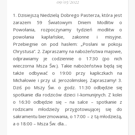
09/05/2022
1. Dzisiejszą Niedzielą Dobrego Pasterza, która jest
zarazem 59 Światowym Dniem Modlitw o
Powołania, rozpoczynamy tydzień modlitw o
powołania kapłańskie, zakonne i misyjne.
Przebiegnie on pod hasłem: „Posłani w pokoju
Chrystusa”. 2. Zapraszamy na nabożeństwa majowe,
odprawiamy je codziennie o 17:30 (po nich
wieczorna Msza Św.). Takie nabożeństwa będą się
także odbywać o 19:00 przy kapliczkach na
Michałowie i przy ul. Jerozolimskiej. Zapraszamy! 3.
Dziś po Mszy Św. o godz. 11:30 odbędzie się
spotkanie dla rodziców dzieci I-komunijnych. Z kolei
o 16:30 odbędzie się – na salce – spotkanie z
rodzicami młodzieży przygotowującej się do
sakramentu bierzmowania, o 17:00 – z tą młodzieżą,
a o 18:00 – Msza Św. dla…