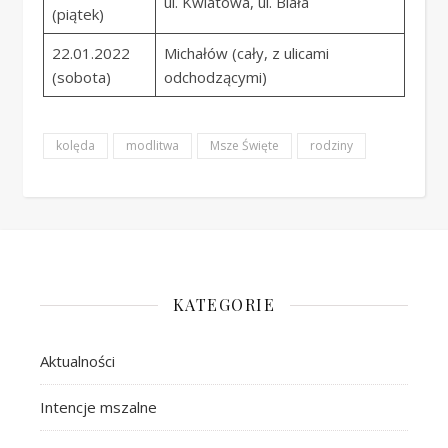
ul. Kwiatowa, ul. Biała
(piątek)
22.01.2022
Michałów (cały, z ulicami
(sobota)
odchodzącymi)
kolęda
modlitwa
Msze Święte
rodziny
KATEGORIE
Aktualności
Intencje mszalne