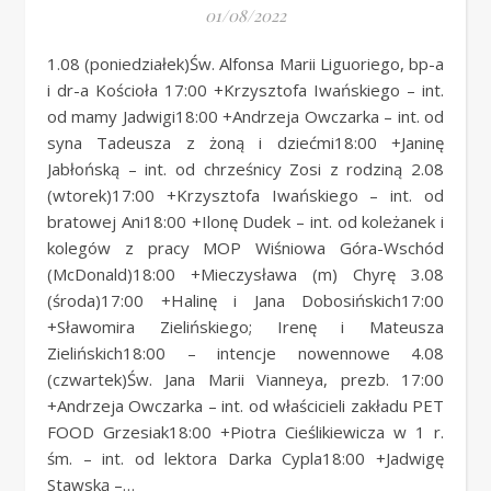
01/08/2022
1.08 (poniedziałek)Św. Alfonsa Marii Liguoriego, bp-a
i dr-a Kościoła 17:00 +Krzysztofa Iwańskiego – int.
od mamy Jadwigi18:00 +Andrzeja Owczarka – int. od
syna Tadeusza z żoną i dziećmi18:00 +Janinę
Jabłońską – int. od chrześnicy Zosi z rodziną 2.08
(wtorek)17:00 +Krzysztofa Iwańskiego – int. od
bratowej Ani18:00 +Ilonę Dudek – int. od koleżanek i
kolegów z pracy MOP Wiśniowa Góra-Wschód
(McDonald)18:00 +Mieczysława (m) Chyrę 3.08
(środa)17:00 +Halinę i Jana Dobosińskich17:00
+Sławomira Zielińskiego; Irenę i Mateusza
Zielińskich18:00 – intencje nowennowe 4.08
(czwartek)Św. Jana Marii Vianneya, prezb. 17:00
+Andrzeja Owczarka – int. od właścicieli zakładu PET
FOOD Grzesiak18:00 +Piotra Cieślikiewicza w 1 r.
śm. – int. od lektora Darka Cypla18:00 +Jadwigę
Stawską –…