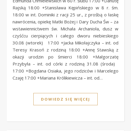
Edmunda Chmielewskich w 60 r. ślubu 17:00 +Danutę
Rajską 18:00 +Stanisława Kępińskiego w 8 r. śm.
18:00 w int. Dominiki z racji 25 ur., z prośbą o łaskę
nawrócenia, opiekę Matki Bożej i Dary Ducha Św – za
wstawiennictwem św. Michała Archanioła, dusz w
czyśćcu cierpiących i całego dworu niebieskiego
30.08 (wtorek) 17:00 +Jacka Mikołajczyka – int. od
Teresy Krasoń z rodziną 18:00 +Annę Stawską z
okazji urodzin po śmierci 18:00 +Małgorzatę
Przybyła – int. od córki z rodziną 31.08 (środa)
17:00 +Bogdana Osiaka, jego rodziców i Marcelego
Czaję 17:00 +Mariana Królikiewicza – int. od…
DOWIEDZ SIĘ WIĘCEJ