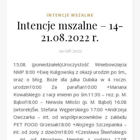
INTENCJE MSZALNE
Intencje mszalne – 14-
21.08.2022 r.
19/08/2022
15.08 (poniedziałek)Uroczystość Wniebowzięcia
NMP 8:00 +Ewę Kuligowską z okazji urodzin po śm.,
oraz o błog. Boże dla Julka Dubika w 4 roczn.
urodzin10:00 Za parafian10:00 +Mariana
Kowalskiego z racji imienin po śm.11:30 – rez. p. M.
Bąbol18:00 – Niewola Miłości (p. M. Bąbol) 16.08
(wtorek)Św. Stefana Węgierskiego 17:00 +Andrzeja
Owczarka – int. od współpracowników z zakładu
PET FOOD Grzesiak18:00 +Alojzego Szczepanika –
int. od żony z dziećmi18:00 +Czesława Śliwińskiego
– int. od Mirosławy Mendak z rodziną 17.08