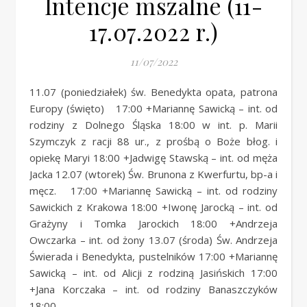
Intencje mszalne (11-
17.07.2022 r.)
11/07/2022
11.07 (poniedziałek) św. Benedykta opata, patrona
Europy (święto) 17:00 +Mariannę Sawicką – int. od
rodziny z Dolnego Śląska 18:00 w int. p. Marii
Szymczyk z racji 88 ur., z prośbą o Boże błog. i
opiekę Maryi 18:00 +Jadwigę Stawską – int. od męża
Jacka 12.07 (wtorek) Św. Brunona z Kwerfurtu, bp-a i
męcz. 17:00 +Mariannę Sawicką – int. od rodziny
Sawickich z Krakowa 18:00 +Iwonę Jarocką – int. od
Grażyny i Tomka Jarockich 18:00 +Andrzeja
Owczarka – int. od żony 13.07 (środa) Św. Andrzeja
Świerada i Benedykta, pustelników 17:00 +Mariannę
Sawicką – int. od Alicji z rodziną Jasińskich 17:00
+Jana Korczaka – int. od rodziny Banaszczyków
18:00 –…