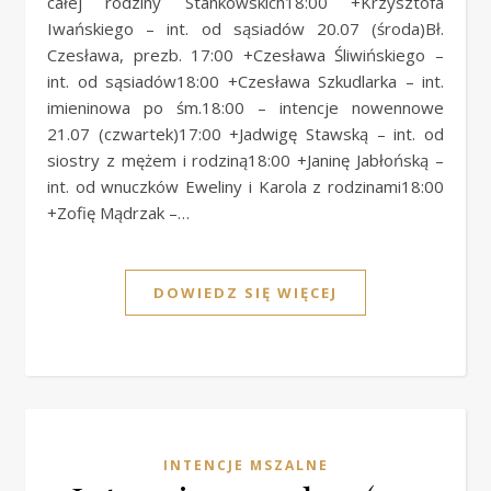
całej rodziny Stankowskich18:00 +Krzysztofa
Iwańskiego – int. od sąsiadów 20.07 (środa)Bł.
Czesława, prezb. 17:00 +Czesława Śliwińskiego –
int. od sąsiadów18:00 +Czesława Szkudlarka – int.
imieninowa po śm.18:00 – intencje nowennowe
21.07 (czwartek)17:00 +Jadwigę Stawską – int. od
siostry z mężem i rodziną18:00 +Janinę Jabłońską –
int. od wnuczków Eweliny i Karola z rodzinami18:00
+Zofię Mądrzak –…
DOWIEDZ SIĘ WIĘCEJ
INTENCJE MSZALNE