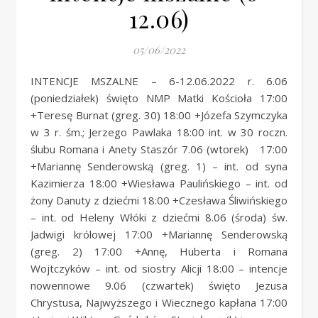
12.06)
05/06/2022
INTENCJE MSZALNE – 6-12.06.2022 r. 6.06
(poniedziałek) święto NMP Matki Kościoła 17:00
+Teresę Burnat (greg. 30) 18:00 +Józefa Szymczyka
w 3 r. śm.; Jerzego Pawlaka 18:00 int. w 30 roczn.
ślubu Romana i Anety Staszór 7.06 (wtorek) 17:00
+Mariannę Senderowską (greg. 1) – int. od syna
Kazimierza 18:00 +Wiesława Paulińskiego – int. od
żony Danuty z dziećmi 18:00 +Czesława Śliwińskiego
– int. od Heleny Włóki z dziećmi 8.06 (środa) św.
Jadwigi królowej 17:00 +Mariannę Senderowską
(greg. 2) 17:00 +Annę, Huberta i Romana
Wojtczyków – int. od siostry Alicji 18:00 – intencje
nowennowe 9.06 (czwartek) święto Jezusa
Chrystusa, Najwyższego i Wiecznego kapłana 17:00