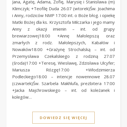
Jana, Agatę, Adama, Zofię, Marysię i Stanisława (m)
Klimczyk; +Teofilę Duda 26.07 (wtorek)Św. Joachima
i Anny, rodziców NMP 17:00 int. o Boże błog. i opiekę
Matki Bożej dla ks. Krzysztofa Milczarka i jego mamy
Anny z okazji imienin – int. od grupy
brewiarzowej18:00 +Annę Małolepszą oraz
zmarłych z rodz. Małolepszych, Kabałów i
Nowaków18:00 +Grażynę Strochalską – int. od
Przemysława Czekalskiego z rodziną 27.07
(środa)17:00 +Teresę, Wiesławę, Zdzisława Ulcyfer;
Mariusza Rózgę17:00 +Włodzimierza
Podleckiego18:00 – intencje nowennowe 28.07
(czwartek)Św. Szarbela Makhlufa, prezbitera 17:00
+Jacka Majchrowskiego – int. od koleżanek i
kolegów…
DOWIEDZ SIĘ WIĘCEJ