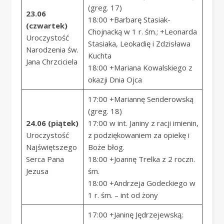
(greg. 17)
23.06
18:00 +Barbarę Stasiak-
(czwartek)
Chojnacką w 1 r. śm.; +Leonarda
Uroczystość
Stasiaka, Leokadię i Zdzisława
Narodzenia św.
Kuchta
Jana Chrzciciela
18:00 +Mariana Kowalskiego z
okazji Dnia Ojca
17:00 +Mariannę Senderowską
(greg. 18)
24.06 (piątek)
17:00 w int. Janiny z racji imienin,
Uroczystość
z podziękowaniem za opiekę i
Najświętszego
Boże błog.
Serca Pana
18:00 +Joannę Trelka z 2 roczn.
Jezusa
śm.
18:00 +Andrzeja Godeckiego w
1 r. śm. – int od żony
17:00 +Janinę Jędrzejewską;