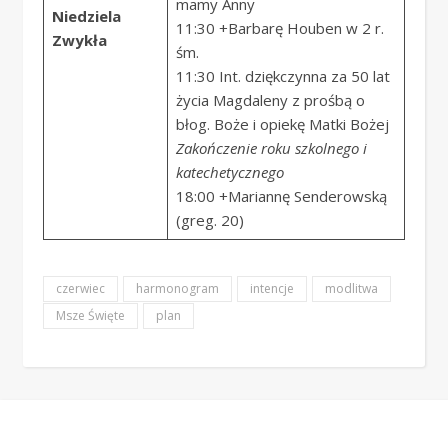
mamy Anny
Niedziela
11:30 +Barbarę Houben w 2 r.
Zwykła
śm.
11:30 Int. dziękczynna za 50 lat
życia Magdaleny z prośbą o
błog. Boże i opiekę Matki Bożej
Zakończenie roku szkolnego i
katechetycznego
18:00 +Mariannę Senderowską
(greg. 20)
czerwiec
harmonogram
intencje
modlitwa
Msze Święte
plan