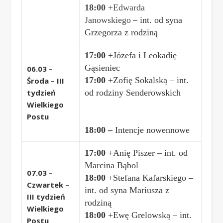
18:00
+Edwarda
Janowskiego
– int. od syna
Grzegorza z rodziną
17:00
+Józefa i Leokadię
Gąsieniec
06.03 –
17:00
+Zofię Sokalską – int.
Środa – III
tydzień
od rodziny Senderowskich
Wielkiego
Postu
18:00 –
Intencje nowennowe
17:00
+Anię Piszer – int. od
Marcina Bąbol
07.03 –
18:00
+Stefana Kafarskiego –
Czwartek –
int. od syna Mariusza z
III tydzień
rodziną
Wielkiego
18:00
+Ewę Grelowską – int.
Postu