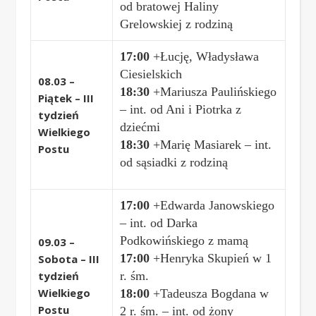
od bratowej Haliny
Grelowskiej z rodziną
17:00
+Łucję, Władysława
Ciesielskich
08.03 –
18:30
+Mariusza Paulińskiego
Piątek – III
– int. od Ani i Piotrka z
tydzień
dziećmi
Wielkiego
18:30
+Marię Masiarek – int.
Postu
od sąsiadki z rodziną
17:00
+Edwarda Janowskiego
– int. od Darka
Podkowińskiego z mamą
09.03 –
17:00
+Henryka Skupień w 1
Sobota – III
tydzień
r. śm.
Wielkiego
18:00
+
Tadeusza Bogdana w
Postu
2 r. śm. – int. od żony