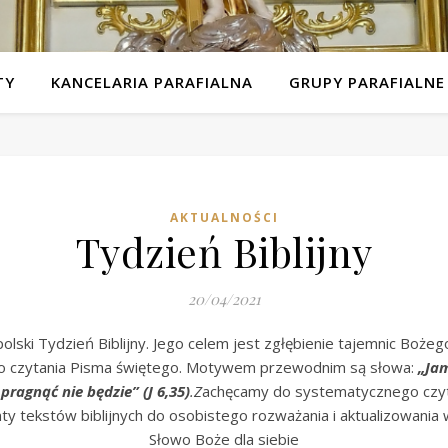
TY
KANCELARIA PARAFIALNA
GRUPY PARAFIALNE
AKTUALNOŚCI
Tydzień Biblijny
20/04/2021
ski Tydzień Biblijny. Jego celem jest zgłębienie tajemnic Bożego
 do czytania Pisma świętego. Motywem przewodnim są słowa:
„Jam
pragnąć nie będzie” (J 6,35)
.Z
achęcamy do systematycznego czyt
y tekstów biblijnych do osobistego rozważania i aktualizowania
Słowo Boże dla siebie