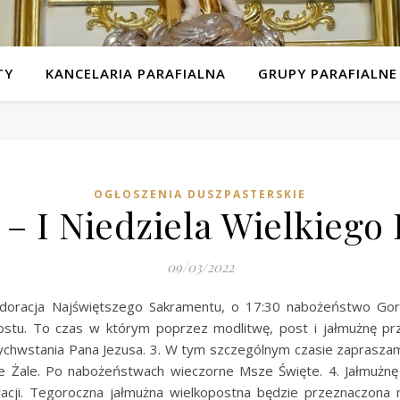
TY
KANCELARIA PARAFIALNA
GRUPY PARAFIALNE
OGŁOSZENIA DUSZPASTERSKIE
– I Niedziela Wielkiego 
09/03/2022
 adoracja Najświętszego Sakramentu, o 17:30 nabożeństwo Gor
ostu. To czas w którym poprzez modlitwę, post i jałmużnę pr
rtwychwstania Pana Jezusa. 3. W tym szczególnym czasie zaprasz
ie Żale. Po nabożeństwach wieczorne Msze Święte. 4. Jałmużnę 
acji. Tegoroczna jałmużna wielkopostna będzie przeznaczona