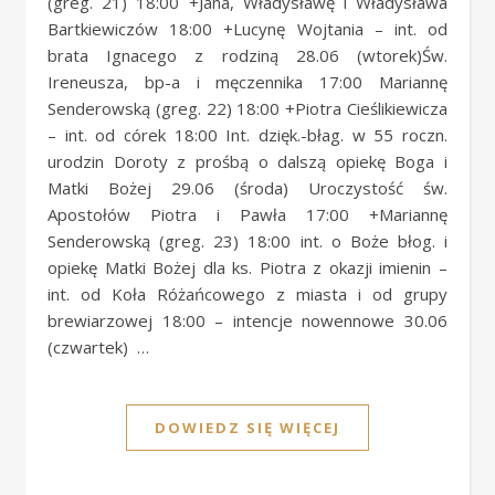
(greg. 21) 18:00 +Jana, Władysławę i Władysława
Bartkiewiczów 18:00 +Lucynę Wojtania – int. od
brata Ignacego z rodziną 28.06 (wtorek)Św.
Ireneusza, bp-a i męczennika 17:00 Mariannę
Senderowską (greg. 22) 18:00 +Piotra Cieślikiewicza
– int. od córek 18:00 Int. dzięk.-błag. w 55 roczn.
urodzin Doroty z prośbą o dalszą opiekę Boga i
Matki Bożej 29.06 (środa) Uroczystość św.
Apostołów Piotra i Pawła 17:00 +Mariannę
Senderowską (greg. 23) 18:00 int. o Boże błog. i
opiekę Matki Bożej dla ks. Piotra z okazji imienin –
int. od Koła Różańcowego z miasta i od grupy
brewiarzowej 18:00 – intencje nowennowe 30.06
(czwartek) …
DOWIEDZ SIĘ WIĘCEJ