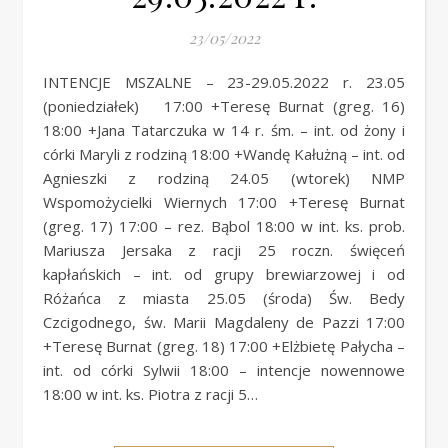
23/05/2022
INTENCJE MSZALNE – 23-29.05.2022 r. 23.05
(poniedziałek) 17:00 +Teresę Burnat (greg. 16)
18:00 +Jana Tatarczuka w 14 r. śm. – int. od żony i
córki Maryli z rodziną 18:00 +Wandę Kałużną – int. od
Agnieszki z rodziną 24.05 (wtorek) NMP
Wspomożycielki Wiernych 17:00 +Teresę Burnat
(greg. 17) 17:00 – rez. Bąbol 18:00 w int. ks. prob.
Mariusza Jersaka z racji 25 roczn. święceń
kapłańskich – int. od grupy brewiarzowej i od
Różańca z miasta 25.05 (środa) Św. Bedy
Czcigodnego, św. Marii Magdaleny de Pazzi 17:00
+Teresę Burnat (greg. 18) 17:00 +Elżbietę Pałycha –
int. od córki Sylwii 18:00 – intencje nowennowe
18:00 w int. ks. Piotra z racji 5…