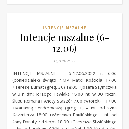
INTENCJE MSZALNE
Intencje mszalne (6-
12.06)
05/06/2022
INTENCJE MSZALNE – 6-12.06.2022 r. 6.06
(poniedziałek) święto NMP Matki Kościoła 17:00
+Teresę Burnat (greg. 30) 18:00 +Józefa Szymczyka
w 3 r. śm.; Jerzego Pawlaka 18:00 int. w 30 roczn.
ślubu Romana i Anety Staszór 7.06 (wtorek) 17:00
+Mariannę Senderowską (greg. 1) – int. od syna
Kazimierza 18:00 +Wiesława Paulińskiego – int. od
żony Danuty z dziećmi 18:00 +Czesława Śliwińskiego
– int. od Heleny Włóki z dziećmi 8.06 (środa) św.