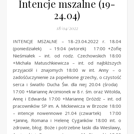
Intencje mszalne (19-
24.04)
18/04/2022
INTENCJE MSZALNE – 18-23.04.2022 r. 18.04
(poniedziałek) – 19.04 (wtorek) 17:00 +Zofię
Nieśmiałek – int. od rodz. Czechowskich 18:00
+Michała Matuschkiewicza – int. od najbliższych
przyjaciół i znajomych 18:00 w int. Anny – o
zadośćuczynienie za popełnione grzechy, o czystość
serca i światło Ducha Św. dla niej 20.04 (środa)
17:00 +Mariannę Arcimionek w 8 r. śm. oraz Witolda,
Annę i Edwarda 17:00 +Mariannę Dróżdż – int. od
pracowników SP im. A. Mickiewicza w Brzozie 18:00
– intencje nowennowe 21.04 (czwartek) 17:00
+Janinę, Romana i Helenę Cyganków 18:00 int. o
zdrowie, błog. Boże i potrzebne łaski dla Wiesławy,