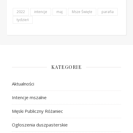
2022
intencje
maj
Msze Święte
parafia
tydzień
KATEGORIE
Aktualności
Intencje mszalne
Męski Publiczny Różaniec
Ogłoszenia duszpasterskie