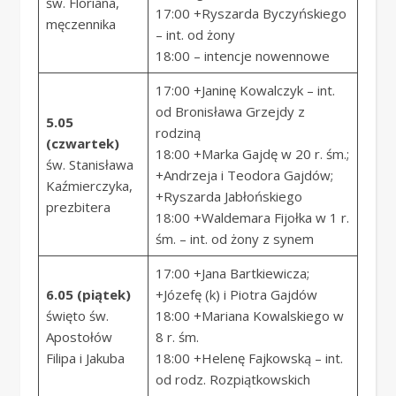
św. Floriana,
17:00 +Ryszarda Byczyńskiego
męczennika
– int. od żony
18:00 – intencje nowennowe
17:00 +Janinę Kowalczyk – int.
od Bronisława Grzejdy z
5.05
rodziną
(czwartek)
18:00 +Marka Gajdę w 20 r. śm.;
św. Stanisława
+Andrzeja i Teodora Gajdów;
Kaźmierczyka,
+Ryszarda Jabłońskiego
prezbitera
18:00 +Waldemara Fijołka w 1 r.
śm. – int. od żony z synem
17:00 +Jana Bartkiewicza;
6.05 (piątek)
+Józefę (k) i Piotra Gajdów
święto św.
18:00 +Mariana Kowalskiego w
Apostołów
8 r. śm.
Filipa i Jakuba
18:00 +Helenę Fajkowską – int.
od rodz. Rozpiątkowskich