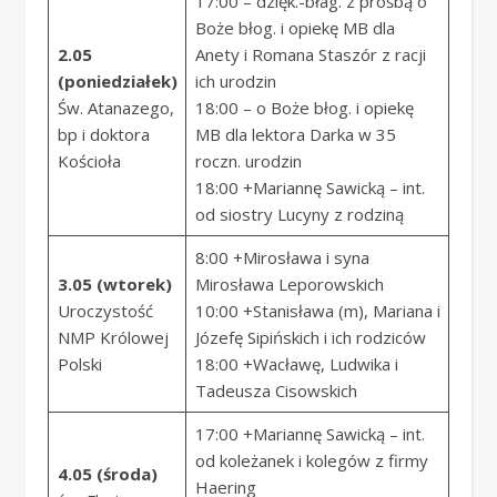
17:00 – dzięk.-błag. z prośbą o
Boże błog. i opiekę MB dla
2.05
Anety i Romana Staszór z racji
(poniedziałek)
ich urodzin
Św. Atanazego,
18:00 – o Boże błog. i opiekę
bp i doktora
MB dla lektora Darka w 35
Kościoła
roczn. urodzin
18:00 +Mariannę Sawicką – int.
od siostry Lucyny z rodziną
8:00 +Mirosława i syna
3.05 (wtorek)
Mirosława Leporowskich
Uroczystość
10:00 +Stanisława (m), Mariana i
NMP Królowej
Józefę Sipińskich i ich rodziców
Polski
18:00 +Wacławę, Ludwika i
Tadeusza Cisowskich
17:00 +Mariannę Sawicką – int.
od koleżanek i kolegów z firmy
4.05 (środa)
Haering