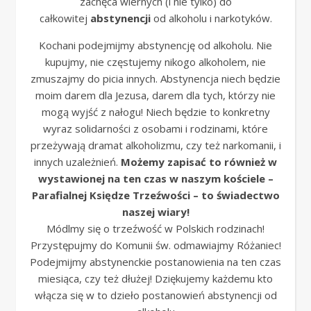
zachęca wiernych (i nie tylko) do
całkowitej
abstynencji
od alkoholu i narkotyków.
Kochani podejmijmy abstynencję od alkoholu. Nie
kupujmy, nie częstujemy nikogo alkoholem, nie
zmuszajmy do picia innych. Abstynencja niech będzie
moim darem dla Jezusa, darem dla tych, którzy nie
mogą wyjść z nałogu! Niech będzie to konkretny
wyraz solidarności z osobami i rodzinami, które
przeżywają dramat alkoholizmu, czy też narkomanii, i
innych uzależnień.
Możemy zapisać to również w
wystawionej na ten czas w naszym kościele –
Parafialnej Księdze Trzeźwości – to świadectwo
naszej wiary!
Módlmy się o trzeźwość w Polskich rodzinach!
Przystępujmy do Komunii św. odmawiajmy Różaniec!
Podejmijmy abstynenckie postanowienia na ten czas
miesiąca, czy też dłużej! Dziękujemy każdemu kto
włącza się w to dzieło postanowień abstynencji od