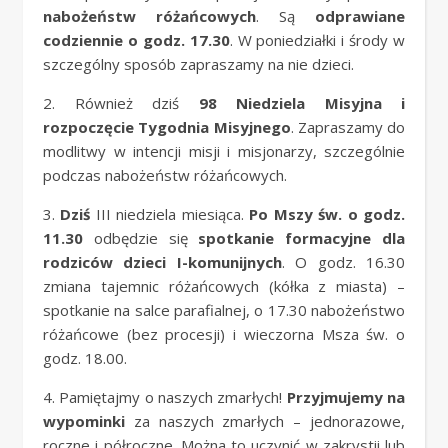
nabożeństw różańcowych
. Są
odprawiane
codziennie o godz. 17.30
. W poniedziałki i środy w
szczególny sposób zapraszamy na nie dzieci.
2. Również dziś
98
Niedziela Misyjna i
rozpoczęcie Tygodnia Misyjnego
. Zapraszamy do
modlitwy w intencji misji i misjonarzy, szczególnie
podczas nabożeństw różańcowych.
3.
Dziś
III niedziela miesiąca.
Po Mszy św. o godz.
11.30
odbędzie się
spotkanie formacyjne dla
rodziców dzieci I-komunijnych
. O godz. 16.30
zmiana tajemnic różańcowych (kółka z miasta) –
spotkanie na salce parafialnej, o 17.30 nabożeństwo
różańcowe (bez procesji) i wieczorna Msza św. o
godz. 18.00.
4. Pamiętajmy o naszych zmarłych!
Przyjmujemy na
wypominki
za naszych zmarłych – jednorazowe,
roczne i półroczne. Można to uczynić w zakrystii lub