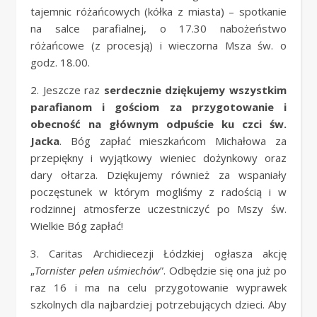
tajemnic różańcowych (kółka z miasta) – spotkanie
na salce parafialnej, o 17.30 nabożeństwo
różańcowe (z procesją) i wieczorna Msza św. o
godz. 18.00.
2. Jeszcze raz
serdecznie dziękujemy wszystkim
parafianom i gościom za przygotowanie i
obecność na głównym odpuście ku czci św.
Jacka
. Bóg zapłać mieszkańcom Michałowa za
przepiękny i wyjątkowy wieniec dożynkowy oraz
dary ołtarza. Dziękujemy również za wspaniały
poczęstunek w którym mogliśmy z radością i w
rodzinnej atmosferze uczestniczyć po Mszy św.
Wielkie Bóg zapłać!
3. Caritas Archidiecezji Łódzkiej ogłasza akcję
„
Tornister pełen uśmiechów
”. Odbędzie się ona już po
raz 16 i ma na celu przygotowanie wyprawek
szkolnych dla najbardziej potrzebujących dzieci. Aby