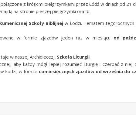
ołączone z krótkimi pielgrzymkami przez Łódź w dniach od 21 do
znajdą na stronie pieszej pielgrzymki ora fb.
kumenicznej Szkoły Biblijnej
w Łodzi. Tematem tegorocznych z
izowane w formie zjazdów jeden raz w miesiącu
od paźdz
staje w naszej Archidiecezji
Szkoła Liturgii
.
cznej, aby każdy mógł lepiej rozumieć liturgię i czerpać z niej
 Łodzi, w formie
comiesięcznych zjazdów
od września do c