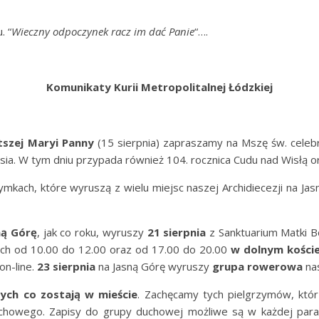
. “
Wieczny odpoczynek racz im dać Panie
“….
Komunikaty Kurii Metropolitalnej Łódzkiej
tszej Maryi Panny
(15 sierpnia) zapraszamy na Mszę św. cel
a. W tym dniu przypada również 104. rocznica Cudu nad Wisłą o
mkach, które wyruszą z wielu miejsc naszej Archidiecezji na Jas
ną Górę
, jak co roku, wyruszy
21 sierpnia
z Sanktuarium Matki B
ch od 10.00 do 12.00 oraz od 17.00 do 20.00
w
dolnym kościel
on-line.
23 sierpnia
na Jasną Górę wyruszy
grupa rowerowa
nas
ych co zostają w mieście
. Zachęcamy tych pielgrzymów, któ
howego. Zapisy do grupy duchowej możliwe są w każdej parafii