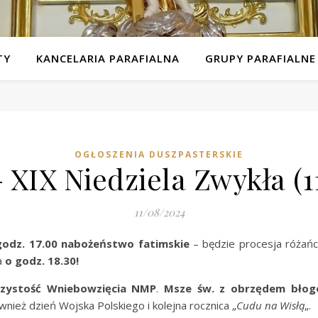
TY
KANCELARIA PARAFIALNA
GRUPY PARAFIALNE
OGŁOSZENIA DUSZPASTERSKIE
 XIX Niedziela Zwykła (1
11/08/2024
godz. 17.00 nabożeństwo fatimskie
– będzie procesja różańc
a
o godz. 18.30!
zystość Wniebowzięcia NMP
.
Msze św. z obrzędem błog
ównież dzień Wojska Polskiego i kolejna rocznica „
Cudu na Wisłą
„.