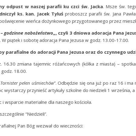
y odpust w naszej parafii ku czci św. Jacka
. Msze św. teg
niczył ks. kan. Jacek Tyluś
proboszcz parafii św. Jana Pawła
z poświęcenie wieńca dożynkowego przygotowanego przez miesz
 – godzinne nabożeństwo
„, czyli 3 dniowa adoracja Pana Jezu
 W piątek i sobotę adoracja Pana Jezusa w godz. 13.00-17.00.
py parafialne do adoracji Pana Jezusa oraz do czynnego ud
. 16.30 zmiana tajemnic różańcowych (kółka z miasta) – spotka
 godz. 18.00.
„
Tornister pełen uśmiechów
”. Odbędzie się ona już po raz 16 i m
c wystarczy przynieść artykuły szkolne do niedzieli 1 września, 
 wsparcie materialne dla naszego kościoła.
szczególnie “Niedzieli”.
rafialnej Pan Bóg wezwał do wieczności: