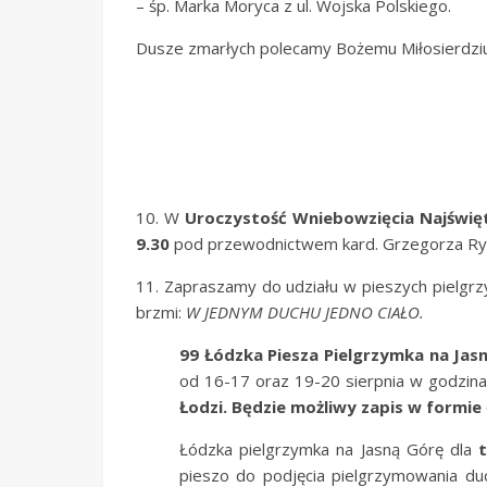
– śp. Marka Moryca z ul. Wojska Polskiego.
Dusze zmarłych polecamy Bożemu Miłosierdziu
10. W
Uroczystość Wniebowzięcia Najświę
9.30
pod przewodnictwem kard. Grzegorza Rysi
11. Zapraszamy do udziału w pieszych pielgrzy
brzmi:
W JEDNYM DUCHU JEDNO CIAŁO.
99 Łódzka Piesza Pielgrzymka na Jas
od 16-17 oraz 19-20 sierpnia w godzina
Łodzi. Będzie możliwy zapis w formie
Łódzka pielgrzymka na Jasną Górę dla
t
pieszo do podjęcia pielgrzymowania duc