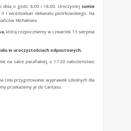
o dnia o godz. 8.00 i 18.00. Uroczystej
sumie
 II i wicedziekan dekanatu piotrkowskiego. Na
kańców Michałowa.
sa,
którą rozpoczniemy w czwartek 15 sierpnia
ziału w uroczystościach odpustowych.
nie na salce parafialnej, o 17.30 nabożeństwo
a na celu przygotowanie wyprawek szkolnych dla
a my przekażemy je do Caritasu.