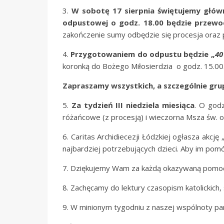
3.
W sobotę 17 sierpnia świętujemy główn
odpustowej o godz. 18.00
będzie przewod
zakończenie sumy odbędzie się procesja ora
4.
Przygotowaniem do odpustu będzie „
40
koronką do Bożego Miłosierdzia o godz. 15.00.
Zapraszamy wszystkich, a szczególnie gru
5.
Za tydzień III niedziela miesiąca
. O godz
różańcowe (z procesją) i wieczorna Msza św. o
6. Caritas Archidiecezji Łódzkiej ogłasza akcję 
najbardziej potrzebujących dzieci. Aby im pomó
7. Dziękujemy Wam za każdą okazywaną pomoc i
8. Zachęcamy do lektury czasopism katolickich, 
9. W minionym tygodniu z naszej wspólnoty pa