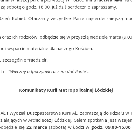
zą sobotę o godz. 18.00. Już dziś serdecznie zapraszamy.
ień Kobiet. Otaczamy wszystkie Panie najserdeczniejszą modli
oraz ich rodziców, odbędzie się w przyszłą niedzielę marca (9.03
i wsparcie materialne dla naszego Kościoła.
 szczególnie “Niedzieli”.
h – “
Wieczny odpoczynek racz im dać Panie
”…
Komunikaty Kurii Metropolitalnej Łódzkiej
 AŁ i Wydział Duszpasterstwa Kurii AŁ, zapraszają do udziału w
iałających w Archidiecezji Łódzkiej. Celem spotkania jest wzajem
 odbędzie się
22 marca
(sobota) w Łodzi w
godz.
09.00-15.00