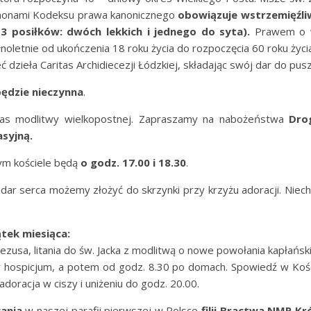
kanonami Kodeksu prawa kanonicznego
obowiązuje wstrzemięźli
 3 posiłków: dwóch lekkich i jednego do syta).
Prawem o w
oletnie od ukończenia 18 roku życia do rozpoczęcia 60 roku życia
zieła Caritas Archidiecezji Łódzkiej, składając swój dar do pusz
ędzie nieczynna
.
zas modlitwy wielkopostnej. Zapraszamy na nabożeństwa
Dro
asyjną.
m kościele będą
o godz. 17.00 i 18.30
.
 dar serca możemy złożyć do skrzynki przy krzyżu adoracji. Niec
ątek miesiąca:
ezusa, litania do św. Jacka z modlitwą o nowe powołania kapłańsk
hospicjum, a potem od godz. 8.30 po domach. Spowiedź w Kośc
oracja w ciszy i uniżeniu do godz. 20.00.
ania
w naszej parafii pierwszej w Polsce
filii Bractwa NMP Kr