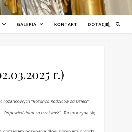
GALERIA
KONTAKT
DOTACJE
2.03.2025 r.)
c różańcowych “
Różańca Rodziców za Dzieci
“.
 „
Odpowiedzialni za trzeźwość
”. Rozpoczyna się
. z obrzędem posypania głów popiołem o godz.