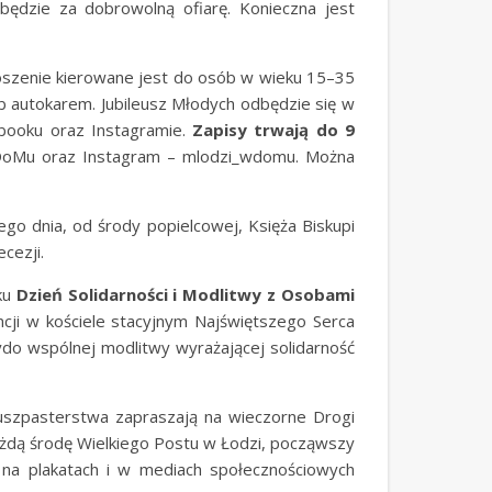
ędzie za dobrowolną ofiarę. Konieczna jest
oszenie kierowane jest do osób w wieku 15–35
b autokarem. Jubileusz Młodych odbędzie się w
booku oraz Instagramie.
Zapisy trwają do 9
 WDoMu oraz Instagram – mlodzi_wdomu. Można
ego dnia, od środy popielcowej, Księża Biskupi
cezji.
ku
Dzień Solidarności i Modlitwy z Osobami
encji w kościele stacyjnym Najświętszego Serca
do wspólnej modlitwy wyrażającej solidarność
uszpasterstwa zapraszają na wieczorne Drogi
żdą środę Wielkiego Postu w Łodzi, począwszy
na plakatach i w mediach społecznościowych