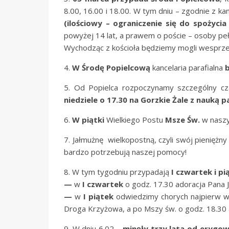
8.00, 16.00 i 18.00. W tym dniu – zgodnie z 
(ilościowy –
ograniczenie się do spożycia
powyżej 14 lat, a prawem o poście – osoby pełn
Wychodząc z kościoła będziemy mogli wesprzeć d
4.
W Środę Popielcową
kancelaria parafialna
b
5. Od Popielca rozpoczynamy szczególny c
niedziele o 17.30 na Gorzkie Żale z nauką p
6.
W piątki
Wielkiego Postu
Msze Św.
w naszy
7. Jałmużnę wielkopostną, czyli swój pieniężny
bardzo potrzebują naszej pomocy!
8. W tym tygodniu przypadają
I czwartek i pi
—
w
I czwartek
o godz. 17.30 adoracja Pana J
—
w
I piątek
odwiedzimy chorych najpierw w 
Droga Krzyżowa, a po Mszy św. o godz. 18.30 ad
9. W dniu 6.02 –
minęły trzy lata od erygow