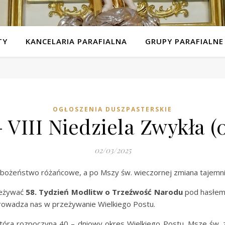
TY
KANCELARIA PARAFIALNA
GRUPY PARAFIALNE
OGŁOSZENIA DUSZPASTERSKIE
 VIII Niedziela Zwykła (0
02/03/2025
bożeństwo różańcowe, a po Mszy św. wieczornej zmiana tajemni
eżywać
58. Tydzień Modlitw o Trzeźwość Narodu
pod hasłem
prowadza nas w przeżywanie Wielkiego Postu.
która rozpoczyna 40 – dniowy okres Wielkiego Postu. Msze św