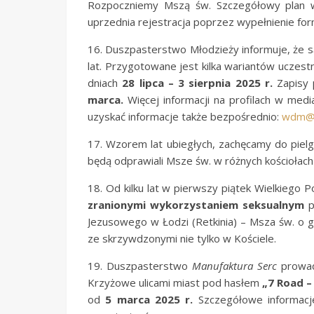
Rozpoczniemy Mszą św. Szczegółowy plan wy
uprzednia rejestracja poprzez wypełnienie for
16. Duszpasterstwo Młodzieży informuje, że s
lat. Przygotowane jest kilka wariantów uczes
dniach
28 lipca – 3 sierpnia 2025 r.
Zapisy
marca.
Więcej informacji na profilach w m
uzyskać informacje także bezpośrednio:
wdm@ar
17. Wzorem lat ubiegłych, zachęcamy do pie
będą odprawiali Msze św. w różnych kościołach 
18. Od kilku lat w pierwszy piątek Wielkieg
zranionymi wykorzystaniem seksualnym
p
Jezusowego w Łodzi (Retkinia) – Msza św. o 
ze skrzywdzonymi nie tylko w Kościele.
19. Duszpasterstwo
Manufaktura Serc
prowad
Krzyżowe ulicami miast pod hasłem
„7 Road –
od
5 marca 2025 r.
Szczegółowe informacje