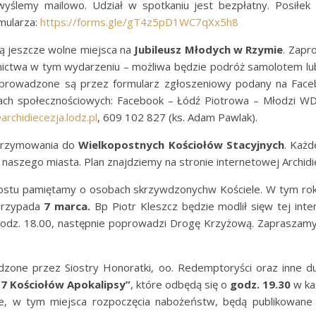
ślemy mailowo. Udział w spotkaniu jest bezpłatny. Posiłek b
mularza:
https://forms.gle/gT4z5pD1WC7qXx5h8
ą jeszcze wolne miejsca na
Jubileusz Młodych w Rzymie
. Zapr
tnictwa w tym wydarzeniu – możliwa będzie podróż samolotem lu
 prowadzone są przez formularz zgłoszeniowy podany na Face
ediach społecznościowych: Facebook – Łódź Piotrowa – Młodzi
chidiecezja.lodz.pl
, 609 102 827 (ks. Adam Pawlak).
lgrzymowania do
Wielkopostnych Kościołów Stacyjnych
. Każd
naszego miasta. Plan znajdziemy na stronie internetowej Archidie
o Postu pamiętamy o osobach skrzywdzonychw Kościele. W tym ro
rzypada
7 marca.
Bp Piotr Kleszcz będzie modlił sięw tej int
godz. 18.00, następnie poprowadzi Drogę Krzyżową. Zapraszamy
zone przez Siostry Honoratki, oo. Redemptoryści oraz inne d
 7 Kościołów Apokalipsy”
, które odbędą się o
godz. 19.30
w ka
, w tym miejsca rozpoczęcia nabożeństw, będą publikowane 