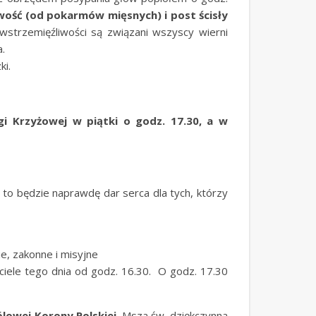
wość (od pokarmów mięsnych) i post ścisły
strzemięźliwości są związani wszyscy wierni
.
ki.
gi Krzyżowej w piątki o godz. 17.30, a w
h to będzie naprawdę dar serca dla tych, którzy
ie, zakonne i misyjne
iele tego dnia od godz. 16.30. O godz. 17.30
ólowej Korony Polskiej
. Msza św. dziękczynna