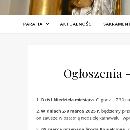
PARAFIA
AKTUALNOŚCI
SAKRAMEN
Ogłoszenia –
1
. Dziś I Niedziela miesiąca.
O godz. 17.30 na
2.
W dniach 2-8 marca 2025 r.
będziemy prz
on zawsze w ostatnią niedzielę karnawału i w
3.
05 marca przypada Środa Popielcowa
, 