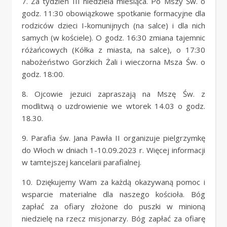
7. Za tydzień III niedziela miesiąca. Po Mszy Św. o
godz. 11:30 obowiązkowe spotkanie formacyjne dla
rodziców dzieci I-komunijnych (na salce) i dla nich
samych (w kościele). O godz. 16:30 zmiana tajemnic
różańcowych (Kółka z miasta, na salce), o 17:30
nabożeństwo Gorzkich Żali i wieczorna Msza Św. o
godz. 18:00.
8. Ojcowie jezuici zapraszają na Mszę Św. z
modlitwą o uzdrowienie we wtorek 14.03 o godz.
18.30.
9. Parafia św. Jana Pawła II organizuje pielgrzymkę
do Włoch w dniach 1-10.09.2023 r. Więcej informacji
w tamtejszej kancelarii parafialnej.
10. Dziękujemy Wam za każdą okazywaną pomoc i
wsparcie materialne dla naszego kościoła. Bóg
zapłać za ofiary złożone do puszki w minioną
niedzielę na rzecz misjonarzy. Bóg zapłać za ofiarę