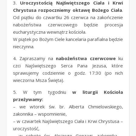
3.
Uroczystością Najświętszego Ciała i Krwi
Chrystusa rozpoczniemy oktawę Bożego Ciała
.
Od piątku do czwartku 26 czerwca na zakończenie
nabożeństwa czerwcowego będzie procesja
eucharystyczna wewnątrz kościoła.
W piątek po Bożym Ciele kancelaria parafialna będzie
nieczynna.
4. Zapraszamy na
nabożeństwa czerwcowe
ku
czci Najświętszego Serca Pana Jezusa, które
sprawujemy codziennie o godz. 17:30 (po nich
wieczorna Msza Święta).
5. W tym tygodniu
w liturgii Kościoła
przeżywamy
:
– we wtorek św. br. Alberta Chmielowskiego,
zakonnika – wspomnienie,
– w czwartek Najświętszego Ciała i Krwi Chrystusa –
uroczystość,
– w sobotę św. Alojzego Gonzagi, zakonnika –