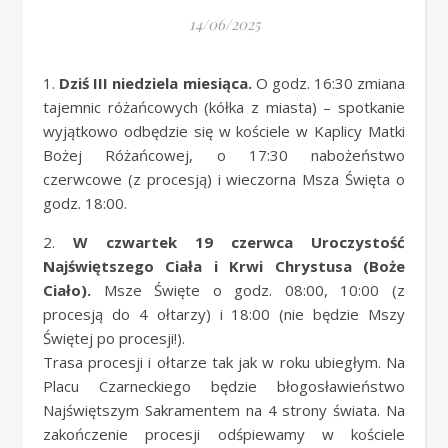
14/06/2025
1.
Dziś III niedziela miesiąca.
O godz. 16:30 zmiana
tajemnic różańcowych (kółka z miasta) – spotkanie
wyjątkowo odbędzie się w kościele w Kaplicy Matki
Bożej Różańcowej, o 17:30 nabożeństwo
czerwcowe (z procesją) i wieczorna Msza Święta o
godz. 18:00.
2.
W czwartek 19 czerwca Uroczystość
Najświętszego Ciała i Krwi Chrystusa (Boże
Ciało).
Msze Święte o godz. 08:00, 10:00 (z
procesją do 4 ołtarzy) i 18:00 (nie będzie Mszy
Świętej po procesji!).
Trasa procesji i ołtarze tak jak w roku ubiegłym. Na
Placu Czarneckiego będzie błogosławieństwo
Najświętszym Sakramentem na 4 strony świata. Na
zakończenie procesji odśpiewamy w kościele