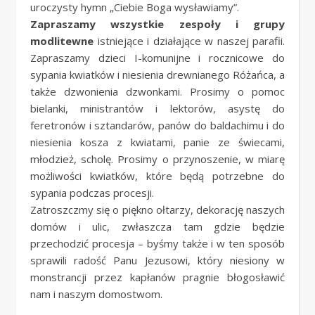
uroczysty hymn „Ciebie Boga wysławiamy”.
Zapraszamy wszystkie zespoły i grupy
modlitewne
istniejące i działające w naszej parafii.
Zapraszamy dzieci I-komunijne i rocznicowe do
sypania kwiatków i niesienia drewnianego Różańca, a
także dzwonienia dzwonkami. Prosimy o pomoc
bielanki, ministrantów i lektorów, asystę do
feretronów i sztandarów, panów do baldachimu i do
niesienia kosza z kwiatami, panie ze świecami,
młodzież, scholę. Prosimy o przynoszenie, w miarę
możliwości kwiatków, które będą potrzebne do
sypania podczas procesji.
Zatroszczmy się o piękno ołtarzy, dekorację naszych
domów i ulic, zwłaszcza tam gdzie będzie
przechodzić procesja – byśmy także i w ten sposób
sprawili radość Panu Jezusowi, który niesiony w
monstrancji przez kapłanów pragnie błogosławić
nam i naszym domostwom.