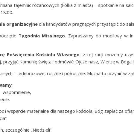
zmiana tajemnic różańcowych (kółka z miasta) – spotkanie na sa
 18:00.
ie organizacyjne
dla kandydatów pragnących przystąpić do sak
poczęcie
Tygodnia Misyjnego
. Zapraszamy do modlitwy w inte
cę Poświęcenia Kościoła Własnego
, z tej racji możemy uz
cej, przyjąć Komunię świętą i odmówić: Ojcze nasz, Wierzę w Boga 
łych – jednorazowe, roczne i półroczne. Można to uczynić w zakrys
żywamy
:
 – wspomnienie,
enie.
wsparcie materialne dla naszego kościoła. Bóg zapłać za ofiary j
ia”.
h, szczególnie „Niedzieli”.