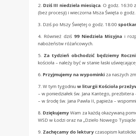
2.
Dziś III niedziela miesiąca
. O godz. 16:30 
(bez procesji) i wieczorna Msza Święta o godz.
3. Dziś po Mszy Świętej o godz. 18:00
spotkan
4. Również dziś
99 Niedziela Misyjna
i roz
nabożeństw różańcowych.
5.
Za tydzień obchodzić będziemy Roczni
kościoła – należy być w stanie łaski uświęcają
6.
Przyjmujemy na wypominki
za naszych zmar
7. W tym tygodniu
w liturgii Kościoła prze
– w poniedziałek św. Jana Kantego, prezbitera
– w środę św. Jana Pawła II, papieża – wspomni
8.
Dziękujemy
Wam za każdą okazywaną pomoc i 
WSD w Łodzi oraz na „Dzieło Nowego Tysiąclec
9.
Zachęcamy do lektury
czasopism katolickic