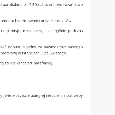
lce parafialnej, o 17:30 nabożeństwo różańcowe
ramentu bierzmowania oraz ich rodziców.
ncji misji i misjonarzy, szczególnie podczas
yskać odpust zupełny za nawiedzenie naszego
i modlitwę w intencjach Ojca Świętego.
tii lub kancelarii parafialnej.
akie złożyliście ubiegłej niedzieli na potrzeby