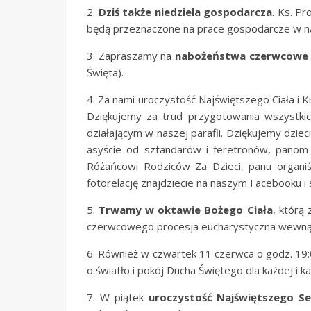
2.
Dziś także niedziela gospodarcza
. Ks. P
będą przeznaczone na prace gospodarcze w na
3. Zapraszamy na
nabożeństwa czerwcowe
Święta).
4. Za nami uroczystość Najświętszego Ciała i 
Dziękujemy za trud przygotowania wszystkic
działającym w naszej parafii. Dziękujemy dzie
asyście od sztandarów i feretronów, panom
Różańcowi Rodziców Za Dzieci, panu organiśc
fotorelację znajdziecie na naszym Facebooku i 
5.
Trwamy w oktawie Bożego Ciała
, którą
czerwcowego procesja eucharystyczna wewnątr
6. Również w czwartek 11 czerwca o godz. 19
o światło i pokój Ducha Świętego dla każdej i k
7. W piątek
uroczystość Najświętszego Se