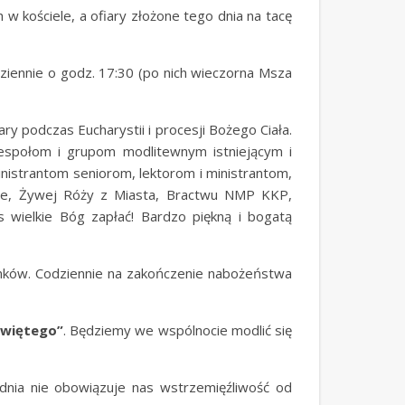
w kościele, a ofiary złożone tego dnia na tacę
ziennie o godz. 17:30 (po nich wieczorna Msza
ry podczas Eucharystii i procesji Bożego Ciała.
zespołom i grupom modlitewnym istniejącym i
inistrantom seniorom, lektorom i ministrantom,
ece, Żywej Róży z Miasta, Bractwu NMP KKP,
s wielkie Bóg zapłać! Bardzo piękną i bogatą
nków. Codziennie na zakończenie nabożeństwa
Świętego”
. Będziemy we wspólnocie modlić się
dnia nie obowiązuje nas wstrzemięźliwość od