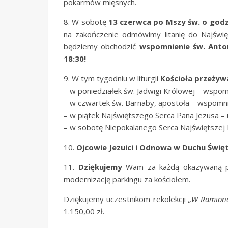
pokarmów mięsnych.
8. W sobotę
13 czerwca
po Mszy św. o godz
na zakończenie odmówimy litanię do Najświę
będziemy obchodzić
wspomnienie św. Anto
18:30!
9. W tym tygodniu w liturgii
Kościoła przeży
– w poniedziałek św. Jadwigi Królowej – wspom
– w czwartek św. Barnaby, apostoła – wspomni
– w piątek Najświętszego Serca Pana Jezusa – 
– w sobotę Niepokalanego Serca Najświętszej
10.
Ojcowie Jezuici i Odnowa w Duchu Świę
11.
Dziękujemy
Wam za każdą okazywaną pom
modernizację parkingu za kościołem.
Dziękujemy uczestnikom rekolekcji
„W Ramiona
1.150,00 zł.