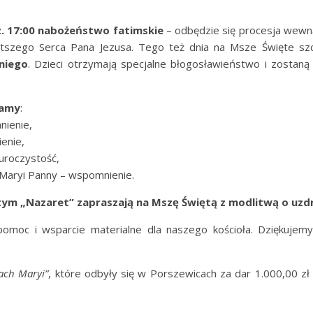
. 17:00 nabożeństwo fatimskie
– odbędzie się procesja wewnąt
tszego Serca Pana Jezusa. Tego też dnia na Msze Święte szc
niego
. Dzieci otrzymają specjalne błogosławieństwo i zostaną 
wamy
:
nienie,
enie,
uroczystość,
 Maryi Panny – wspomnienie.
tym „Nazaret” zapraszają na Mszę Świętą z modlitwą o uzdr
oc i wsparcie materialne dla naszego kościoła. Dziękujemy
ch Maryi”
, które odbyły się w Porszewicach za dar 1.000,00 z