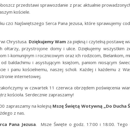
roboszcz przedstawi sprawozdanie z prac aktualnie prowadzonych 
szym kościele.
ku czci Najświętszego Serca Pana Jezusa, które sprawujemy cod
Krwi Chrystusa.
Dziękujemy Wam
za piękną i czytelną postawę wia
h ołtarzy, przystrojone domy i ulice. Dziękujemy wszystkim 
ciom I-komunijnym i rocznicowym oraz ich rodzicom, Bielankom, m
 od baldachimu i asystującym księżom, paniom niosącym świ
ie i panu kościelnemu, naszej scholi. Każdej i każdemu z Wa
stronie internetowej.
 zakończymy w czwartek 11 czerwca obrzędem poświęcenia wia
z kościoła. Serdecznie zapraszamy!
:00 zapraszamy na kolejną
Mszę Świętą Wotywną „Do Ducha 
ażdego z nas.
rca Pana Jezusa
. Msze Święte o godz. 17:00 i 18:00. Tego 