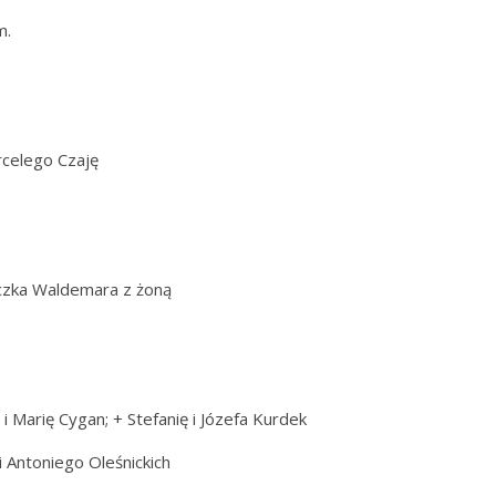
m.
rcelego Czaję
uczka Waldemara z żoną
 i Marię Cygan; + Stefanię i Józefa Kurdek
i Antoniego Oleśnickich