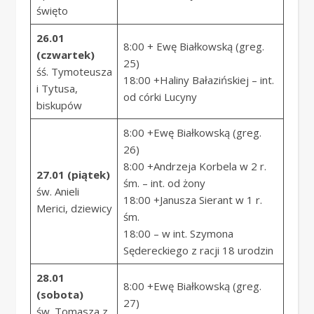
święto
26.01
8:00 + Ewę Białkowską (greg.
(czwartek)
25)
śś. Tymoteusza
18:00 +Haliny Bałazińskiej – int.
i Tytusa,
od córki Lucyny
biskupów
8:00 +Ewę Białkowską (greg.
26)
8:00 +Andrzeja Korbela w 2 r.
27.01 (piątek)
śm. – int. od żony
św. Anieli
18:00 +Janusza Sierant w 1 r.
Merici, dziewicy
śm.
18:00 – w int. Szymona
Sędereckiego z racji 18 urodzin
28.01
8:00 +Ewę Białkowską (greg.
(sobota)
27)
św. Tomasza z