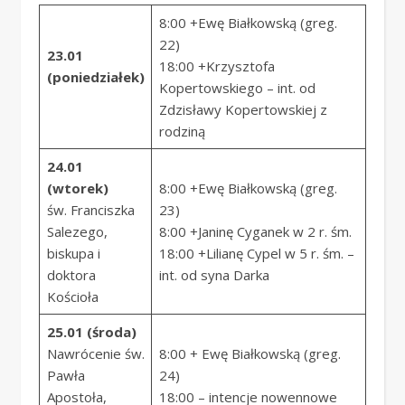
8:00 +Ewę Białkowską (greg.
22)
23.01
18:00 +Krzysztofa
(poniedziałek)
Kopertowskiego – int. od
Zdzisławy Kopertowskiej z
rodziną
24.01
(wtorek)
8:00 +Ewę Białkowską (greg.
św. Franciszka
23)
Salezego,
8:00 +Janinę Cyganek w 2 r. śm.
biskupa i
18:00 +Lilianę Cypel w 5 r. śm. –
doktora
int. od syna Darka
Kościoła
25.01 (środa)
Nawrócenie św.
8:00 + Ewę Białkowską (greg.
Pawła
24)
Apostoła,
18:00 – intencje nowennowe