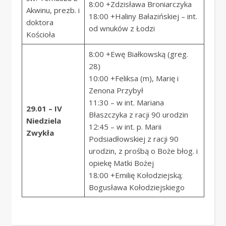
8:00 +Zdzisława Broniarczyka
Akwinu, prezb. i
18:00 +Haliny Bałazińskiej – int.
doktora
od wnuków z Łodzi
Kościoła
8:00 +Ewę Białkowską (greg.
28)
10:00 +Feliksa (m), Marię i
Zenona Przybył
11:30 – w int. Mariana
29.01 – IV
Błaszczyka z racji 90 urodzin
Niedziela
12:45 – w int. p. Marii
Zwykła
Podsiadłowskiej z racji 90
urodzin, z prośbą o Boże błog. i
opiekę Matki Bożej
18:00 +Emilię Kołodziejską;
Bogusława Kołodziejskiego