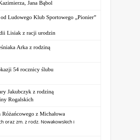
 Kazimierza, Jana Bąbol
. od Ludowego Klub Sportowego „Pionier”
ii Lisiak z racji urodzin
eśniaka Arka z rodziną
kazji 54 rocznicy ślubu
ary Jakubczyk z rodziną
iny Rogalskich
ła Różańcowego z Michałowa
h oraz zm. z rodz. Nowakowskich i