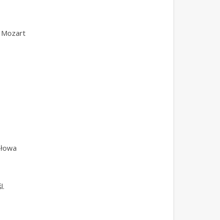
ę Mozart
ałowa
l.