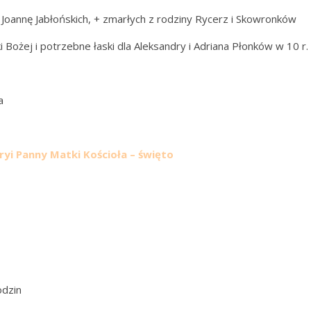
i Joannę Jabłońskich, + zmarłych z rodziny Rycerz i Skowronków
ożej i potrzebne łaski dla Aleksandry i Adriana Płonków w 10 r. ś
a
ryi Panny Matki Kościoła – święto
odzin