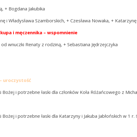
ą, + Bogdana Jakubika
Irenę i Władysława Szamborskich, + Czesława Nowaka, + Katarzyn
iskupa i męczennika – wspomnienie
 – od wnuczki Renaty z rodziną, + Sebastiana Jędrzejczyka
 – uroczystość
 Bożej i potrzebne łaski dla członków Koła Różańcowego z Mich
żej i potrzebne łaski dla Katarzyny i Jakuba Jabłońskich w 1 r. ś